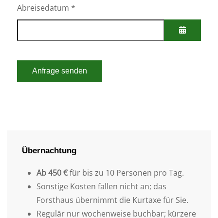
Kalender 
Abreisedatum
*
Kalender 
Anfrage senden
Übernachtung
Ab 450 €
für bis zu 10 Personen pro Tag.
Sonstige Kosten fallen nicht an; das
Forsthaus übernimmt die Kurtaxe für Sie.
Regulär nur wochenweise buchbar; kürzere